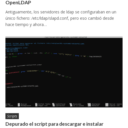
OpenLDAP
Antiguamente, los servidores de ldap se configuraban en un
único fichero: /etc/ldap/slapd.conf, pero eso cambió desde
hace tiempo y ahora…
Scripts
Depurado el script para descargar e instalar