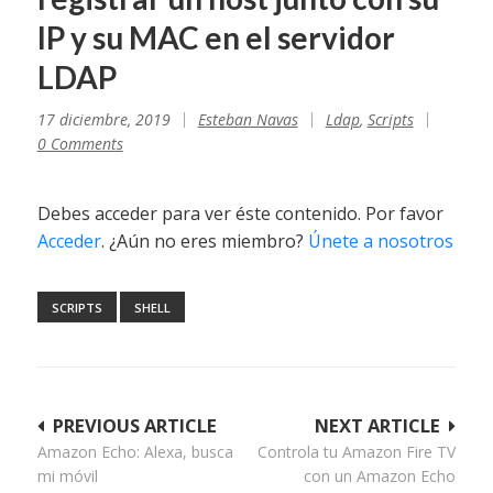
IP y su MAC en el servidor
LDAP
17 diciembre, 2019
Esteban Navas
Ldap
,
Scripts
0 Comments
Debes acceder para ver éste contenido. Por favor
Acceder
. ¿Aún no eres miembro?
Únete a nosotros
SCRIPTS
SHELL
Navegación
PREVIOUS ARTICLE
NEXT ARTICLE
Amazon Echo: Alexa, busca
Controla tu Amazon Fire TV
de
mi móvil
con un Amazon Echo