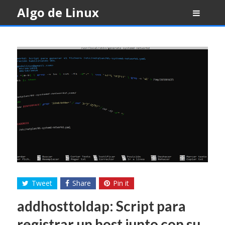
Skip
Algo de Linux
to
content
Tweet
Share
Pin it
addhosttoldap: Script para
registrar un host junto con su