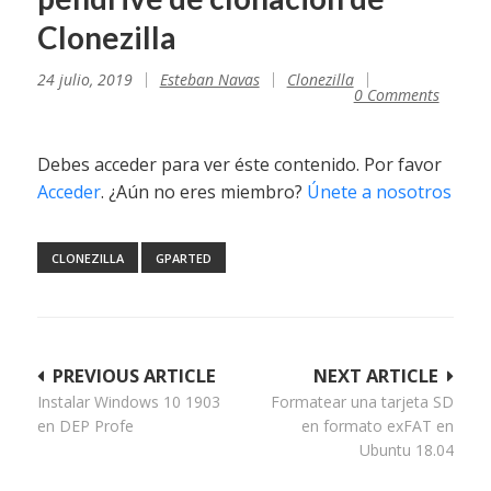
Clonezilla
24 julio, 2019
Esteban Navas
Clonezilla
0 Comments
Debes acceder para ver éste contenido. Por favor
Acceder
. ¿Aún no eres miembro?
Únete a nosotros
CLONEZILLA
GPARTED
Navegación
PREVIOUS ARTICLE
NEXT ARTICLE
Instalar Windows 10 1903
Formatear una tarjeta SD
de
en DEP Profe
en formato exFAT en
entradas
Ubuntu 18.04