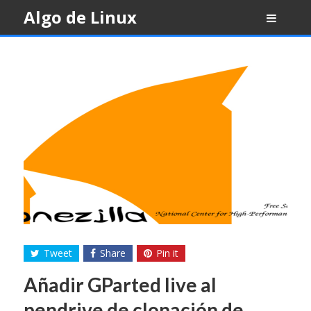
Skip
Algo de Linux
to
content
Tweet
Share
Pin it
Añadir GParted live al
pendrive de clonación de