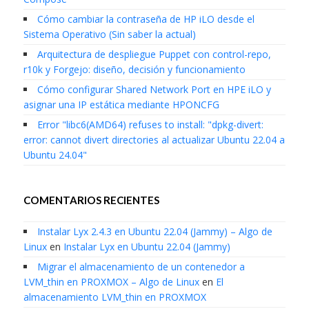
Cómo cambiar la contraseña de HP iLO desde el
Sistema Operativo (Sin saber la actual)
Arquitectura de despliegue Puppet con control-repo,
r10k y Forgejo: diseño, decisión y funcionamiento
Cómo configurar Shared Network Port en HPE iLO y
asignar una IP estática mediante HPONCFG
Error "libc6(AMD64) refuses to install: "dpkg-divert:
error: cannot divert directories al actualizar Ubuntu 22.04 a
Ubuntu 24.04"
COMENTARIOS RECIENTES
Instalar Lyx 2.4.3 en Ubuntu 22.04 (Jammy) – Algo de
Linux
en
Instalar Lyx en Ubuntu 22.04 (Jammy)
Migrar el almacenamiento de un contenedor a
LVM_thin en PROXMOX – Algo de Linux
en
El
almacenamiento LVM_thin en PROXMOX