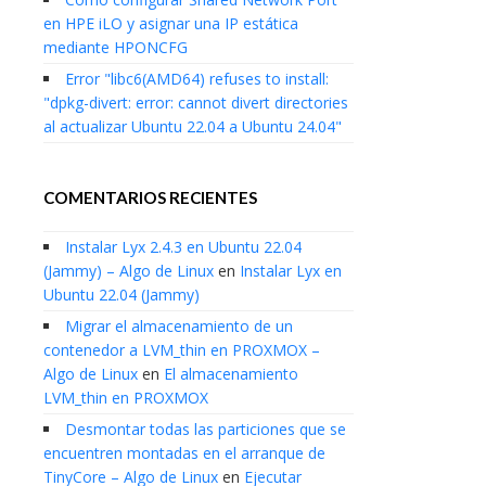
en HPE iLO y asignar una IP estática
mediante HPONCFG
Error "libc6(AMD64) refuses to install:
"dpkg-divert: error: cannot divert directories
al actualizar Ubuntu 22.04 a Ubuntu 24.04"
COMENTARIOS RECIENTES
Instalar Lyx 2.4.3 en Ubuntu 22.04
(Jammy) – Algo de Linux
en
Instalar Lyx en
Ubuntu 22.04 (Jammy)
Migrar el almacenamiento de un
contenedor a LVM_thin en PROXMOX –
Algo de Linux
en
El almacenamiento
LVM_thin en PROXMOX
Desmontar todas las particiones que se
encuentren montadas en el arranque de
TinyCore – Algo de Linux
en
Ejecutar