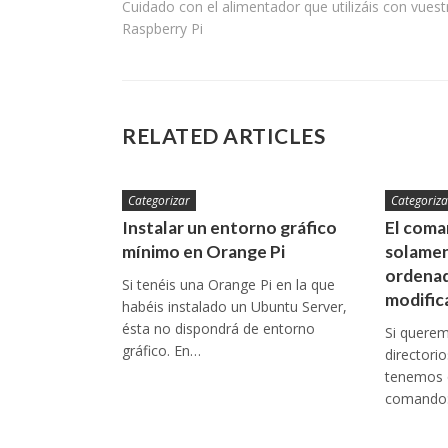
Cuidado con el alimentador que utilizáis con vuest
de
Raspberry Pi
entradas
RELATED ARTICLES
Categorizar
Categoriza
Instalar un entorno gráfico
El coman
mínimo en Orange Pi
solamen
ordenad
Si tenéis una Orange Pi en la que
modific
habéis instalado un Ubuntu Server,
ésta no dispondrá de entorno
Si queremo
gráfico. En…
directori
tenemos q
comando: 