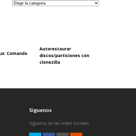
Categorías
Autorestaurar
inux: Comando
discos/particiones con
clonezilla
Síguenos
Síguenos en las redes sociales