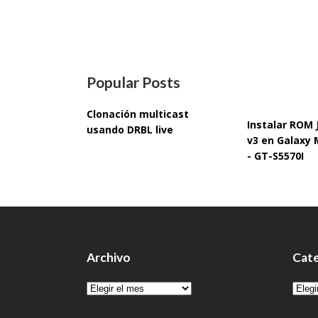
Popular Posts
Clonación multicast
Instalar ROM
usando DRBL live
v3 en Galaxy 
- GT-S5570I
Archivo
Cate
Archivo
Cate