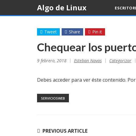
Skip
Algo de Linux
ESCRITOR
to
content
Tweet
Share
Pin it
Chequear los puerto
9 febrero, 2018
Esteban Navas
Categorizar
Debes acceder para ver éste contenido. Po
SERVICIOSWEB
Navegación
PREVIOUS ARTICLE