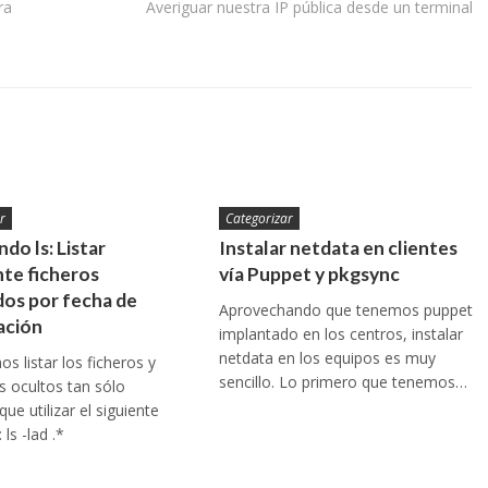
ra
Averiguar nuestra IP pública desde un terminal
r
Categorizar
do ls: Listar
Instalar netdata en clientes
te ficheros
vía Puppet y pkgsync
os por fecha de
Aprovechando que tenemos puppet
ación
implantado en los centros, instalar
netdata en los equipos es muy
s listar los ficheros y
sencillo. Lo primero que tenemos…
os ocultos tan sólo
ue utilizar el siguiente
ls -lad .*