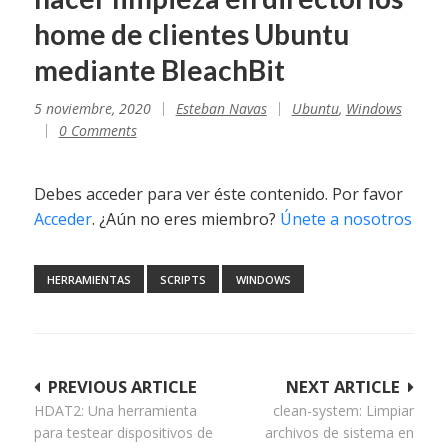
home de clientes Ubuntu
mediante BleachBit
5 noviembre, 2020
Esteban Navas
Ubuntu
,
Windows
0 Comments
Debes acceder para ver éste contenido. Por favor
Acceder
. ¿Aún no eres miembro?
Únete a nosotros
HERRAMIENTAS
SCRIPTS
WINDOWS
Navegación
PREVIOUS ARTICLE
NEXT ARTICLE
HDAT2: Una herramienta
clean-system: Limpiar
de
para testear dispositivos de
archivos de sistema en