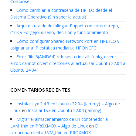
Compose
Cómo cambiar la contraseña de HP iLO desde el
Sistema Operativo (Sin saber la actual)
Arquitectura de despliegue Puppet con control-repo,
r10k y Forgejo: diseño, decisión y funcionamiento
Cómo configurar Shared Network Port en HPE iLO y
asignar una IP estática mediante HPONCFG
Error "libc6(AMD64) refuses to install: "dpkg-divert:
error: cannot divert directories al actualizar Ubuntu 22.04 a
Ubuntu 24.04"
COMENTARIOS RECIENTES
Instalar Lyx 2.4.3 en Ubuntu 22.04 (Jammy) – Algo de
Linux
en
Instalar Lyx en Ubuntu 22.04 (Jammy)
Migrar el almacenamiento de un contenedor a
LVM_thin en PROXMOX – Algo de Linux
en
El
almacenamiento LVM_thin en PROXMOX