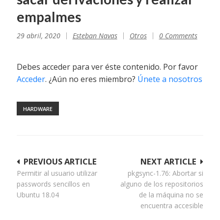
empalmes
29 abril, 2020
Esteban Navas
Otros
0 Comments
Debes acceder para ver éste contenido. Por favor
Acceder
. ¿Aún no eres miembro?
Únete a nosotros
HARDWARE
Navegación
PREVIOUS ARTICLE
NEXT ARTICLE
Permitir al usuario utilizar
pkgsync-1.76: Abortar si
de
passwords sencillos en
alguno de los repositorios
entradas
Ubuntu 18.04
de la máquina no se
encuentra accesible