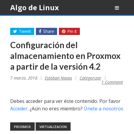
Skip
Algo de Linux
to
content
Tweet
Share
Pin it
Configuración del
almacenamiento en Proxmox
a partir de la versión 4.2
7 marzo, 2018
Esteban Navas
Categorizar
1 Comment
Debes acceder para ver éste contenido. Por favor
Acceder
. ¿Aún no eres miembro?
Únete a nosotros
PROXMOX
VIRTUALIZACION