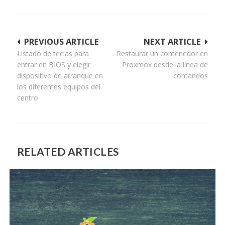
Navegación
PREVIOUS ARTICLE
NEXT ARTICLE
Listado de teclas para
Restaurar un contenedor en
de
entrar en BIOS y elegir
Proxmox desde la línea de
entradas
dispositivo de arranque en
comandos
los diferentes equipos del
centro
RELATED ARTICLES