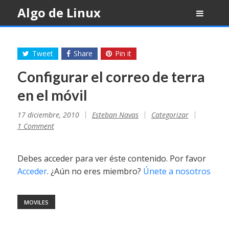
Skip
Algo de Linux
to
content
Tweet
Share
Pin it
Configurar el correo de terra
en el móvil
17 diciembre, 2010
Esteban Navas
Categorizar
1 Comment
Debes acceder para ver éste contenido. Por favor
Acceder
. ¿Aún no eres miembro?
Únete a nosotros
MOVILES