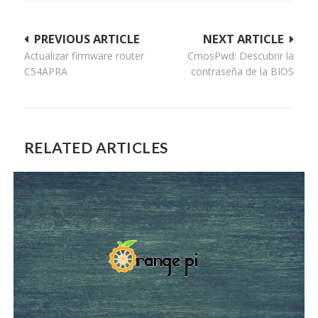
Navegación
PREVIOUS ARTICLE
NEXT ARTICLE
Actualizar firmware router
CmosPwd: Descubrir la
de
C54APRA
contraseña de la BIOS
entradas
RELATED ARTICLES