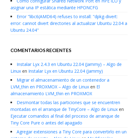
Cómo configurar Shared Network Port en HPE iLO y
asignar una IP estática mediante HPONCFG
Error "libc6(AMD64) refuses to install: "dpkg-divert:
error: cannot divert directories al actualizar Ubuntu 22.04 a
Ubuntu 24.04"
COMENTARIOS RECIENTES
Instalar Lyx 2.4.3 en Ubuntu 22.04 (Jammy) – Algo de
Linux
en
Instalar Lyx en Ubuntu 22.04 (Jammy)
Migrar el almacenamiento de un contenedor a
LVM_thin en PROXMOX – Algo de Linux
en
El
almacenamiento LVM_thin en PROXMOX
Desmontar todas las particiones que se encuentren
montadas en el arranque de TinyCore – Algo de Linux
en
Ejecutar comandos al final del proceso de arranque de
Tiny Core Pure o antes del apagado
Agregar extensiones a Tiny Core para convertirlo en un