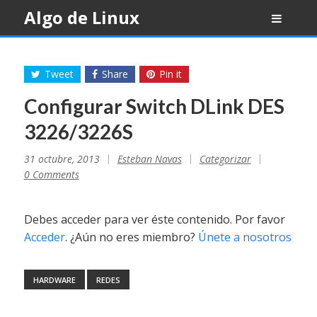
Skip
Algo de Linux
to
content
Tweet
Share
Pin it
Configurar Switch DLink DES
3226/3226S
31 octubre, 2013
Esteban Navas
Categorizar
0 Comments
Debes acceder para ver éste contenido. Por favor
Acceder
. ¿Aún no eres miembro?
Únete a nosotros
HARDWARE
REDES