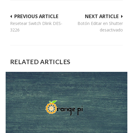
Navegación
PREVIOUS ARTICLE
NEXT ARTICLE
Resetear Switch Dlink DES-
Botón Editar en Shutter
de
3226
desactivado
entradas
RELATED ARTICLES