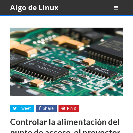
Skip
Algo de Linux
to
content
Tweet
Share
Pin it
Controlar la alimentación del
punto de acceso, el proyector