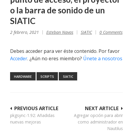
o la barra de sonido de un
SIATIC
2 febrero, 2021
Esteban Navas
SIATIC
0 Comments
Debes acceder para ver éste contenido. Por favor
Acceder
. ¿Aún no eres miembro?
Únete a nosotros
HARDWARE
SCRIPTS
SIATIC
Navegación
PREVIOUS ARTICLE
NEXT ARTICLE
pkgsync-1.92: Añadidas
Agregar opción para abrir
de
nuevas mejoras
como administrador en
entradas
Nautilus