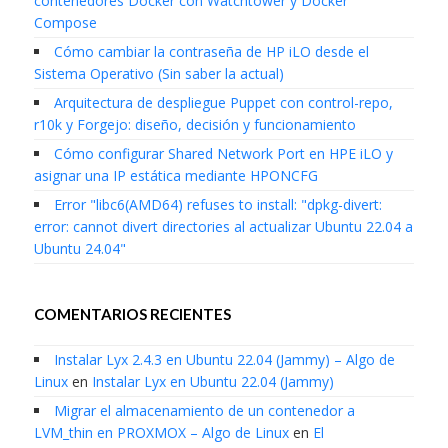
contenedores Docker con Watchtower y Docker
Compose
Cómo cambiar la contraseña de HP iLO desde el
Sistema Operativo (Sin saber la actual)
Arquitectura de despliegue Puppet con control-repo,
r10k y Forgejo: diseño, decisión y funcionamiento
Cómo configurar Shared Network Port en HPE iLO y
asignar una IP estática mediante HPONCFG
Error "libc6(AMD64) refuses to install: "dpkg-divert:
error: cannot divert directories al actualizar Ubuntu 22.04 a
Ubuntu 24.04"
COMENTARIOS RECIENTES
Instalar Lyx 2.4.3 en Ubuntu 22.04 (Jammy) – Algo de
Linux
en
Instalar Lyx en Ubuntu 22.04 (Jammy)
Migrar el almacenamiento de un contenedor a
LVM_thin en PROXMOX – Algo de Linux
en
El