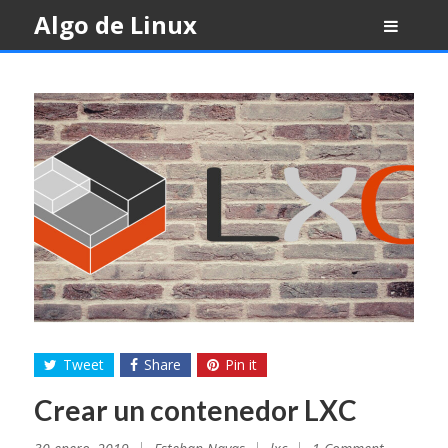
Skip
Algo de Linux
to
content
Tweet
Share
Pin it
Crear un contenedor LXC