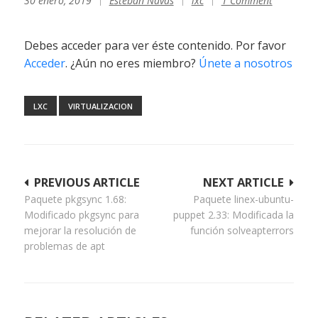
30 enero, 2019
Esteban Navas
lxc
1 Comment
Debes acceder para ver éste contenido. Por favor
Acceder
. ¿Aún no eres miembro?
Únete a nosotros
LXC
VIRTUALIZACION
Navegación
PREVIOUS ARTICLE
NEXT ARTICLE
Paquete pkgsync 1.68:
Paquete linex-ubuntu-
de
Modificado pkgsync para
puppet 2.33: Modificada la
entradas
mejorar la resolución de
función solveapterrors
problemas de apt