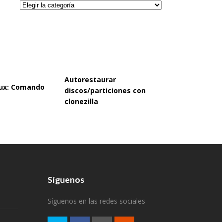
Categorías
Autorestaurar
inux: Comando
discos/particiones con
clonezilla
Síguenos
Síguenos en las redes sociales