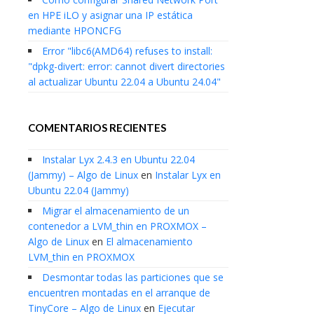
en HPE iLO y asignar una IP estática
mediante HPONCFG
Error "libc6(AMD64) refuses to install:
"dpkg-divert: error: cannot divert directories
al actualizar Ubuntu 22.04 a Ubuntu 24.04"
COMENTARIOS RECIENTES
Instalar Lyx 2.4.3 en Ubuntu 22.04
(Jammy) – Algo de Linux
en
Instalar Lyx en
Ubuntu 22.04 (Jammy)
Migrar el almacenamiento de un
contenedor a LVM_thin en PROXMOX –
Algo de Linux
en
El almacenamiento
LVM_thin en PROXMOX
Desmontar todas las particiones que se
encuentren montadas en el arranque de
TinyCore – Algo de Linux
en
Ejecutar