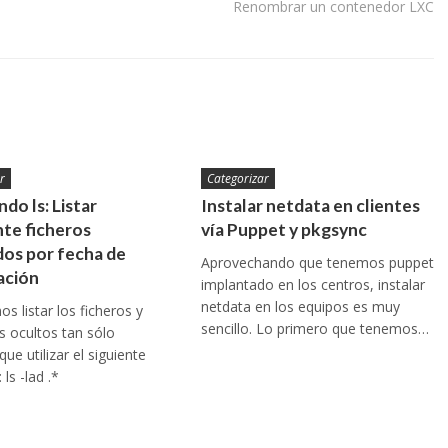
Renombrar un contenedor LXC
r
Categorizar
do ls: Listar
Instalar netdata en clientes
te ficheros
vía Puppet y pkgsync
os por fecha de
Aprovechando que tenemos puppet
ación
implantado en los centros, instalar
netdata en los equipos es muy
s listar los ficheros y
sencillo. Lo primero que tenemos…
os ocultos tan sólo
ue utilizar el siguiente
ls -lad .*