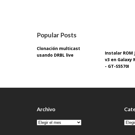
Popular Posts
Clonación multicast
Instalar ROM
usando DRBL live
v3 en Galaxy 
- GT-S5570I
Archivo
Cate
Archivo
Cate