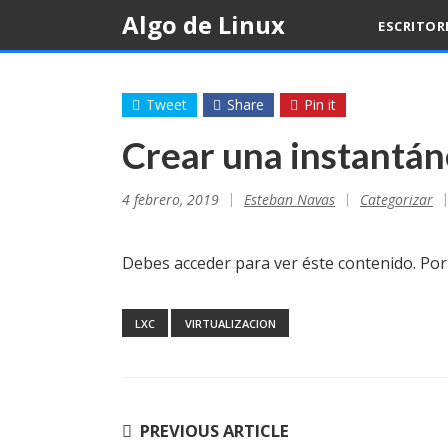
Skip
Algo de Linux
ESCRITOR
to
content
Tweet
Share
Pin it
Crear una instantá
4 febrero, 2019
Esteban Navas
Categorizar
Debes acceder para ver éste contenido. Po
LXC
VIRTUALIZACION
Navegación
PREVIOUS ARTICLE