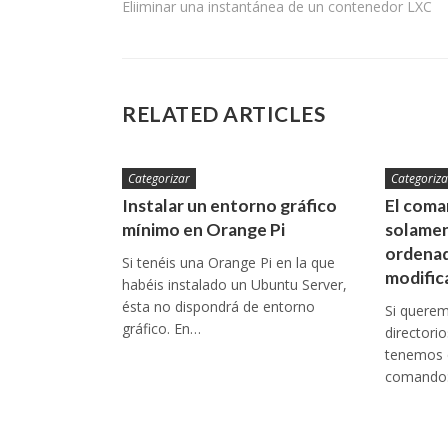
Eliiminar una instantánea de un contenedor LXC
de
entradas
RELATED ARTICLES
Categorizar
Categoriza
Instalar un entorno gráfico
El coman
mínimo en Orange Pi
solamen
ordenad
Si tenéis una Orange Pi en la que
modific
habéis instalado un Ubuntu Server,
ésta no dispondrá de entorno
Si queremo
gráfico. En…
directori
tenemos q
comando: 