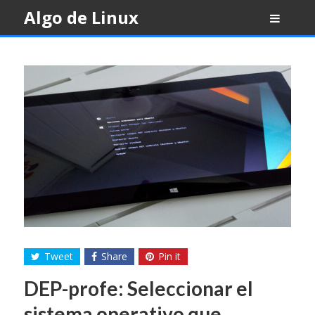
Skip
Algo de Linux
to
content
Tweet
Share
Pin it
DEP-profe: Seleccionar el
sistema operativo que