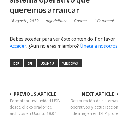
queremos arrancar
16 agosto, 2019
algodelinux
Gnome
1 Comment
Debes acceder para ver éste contenido. Por favor
Acceder
. ¿Aún no eres miembro?
Únete a nosotros
DEP
EFI
UBUNTU
WINDOWS
Navegación
PREVIOUS ARTICLE
NEXT ARTICLE
Formatear una unidad USB
Restauración de sistemas
de
desde el explorador de
operativos y actualización
entradas
archivos en Ubuntu 18.04
de imagen en DEP-profe