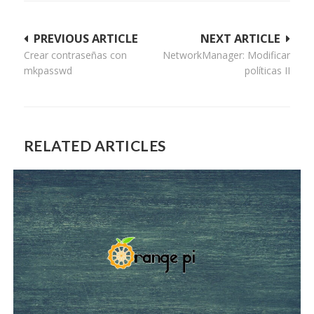
Navegación
PREVIOUS ARTICLE
NEXT ARTICLE
Crear contraseñas con
NetworkManager: Modificar
de
mkpasswd
políticas II
entradas
RELATED ARTICLES