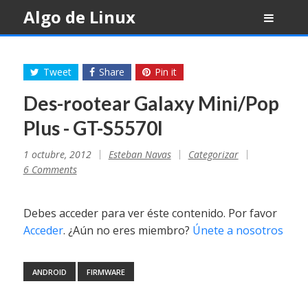
Skip
Algo de Linux
to
content
Tweet
Share
Pin it
Des-rootear Galaxy Mini/Pop
Plus - GT-S5570I
1 octubre, 2012
Esteban Navas
Categorizar
6 Comments
Debes acceder para ver éste contenido. Por favor
Acceder
. ¿Aún no eres miembro?
Únete a nosotros
ANDROID
FIRMWARE