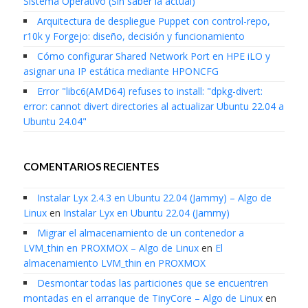
Sistema Operativo (Sin saber la actual)
Arquitectura de despliegue Puppet con control-repo,
r10k y Forgejo: diseño, decisión y funcionamiento
Cómo configurar Shared Network Port en HPE iLO y
asignar una IP estática mediante HPONCFG
Error "libc6(AMD64) refuses to install: "dpkg-divert:
error: cannot divert directories al actualizar Ubuntu 22.04 a
Ubuntu 24.04"
COMENTARIOS RECIENTES
Instalar Lyx 2.4.3 en Ubuntu 22.04 (Jammy) – Algo de
Linux
en
Instalar Lyx en Ubuntu 22.04 (Jammy)
Migrar el almacenamiento de un contenedor a
LVM_thin en PROXMOX – Algo de Linux
en
El
almacenamiento LVM_thin en PROXMOX
Desmontar todas las particiones que se encuentren
montadas en el arranque de TinyCore – Algo de Linux
en