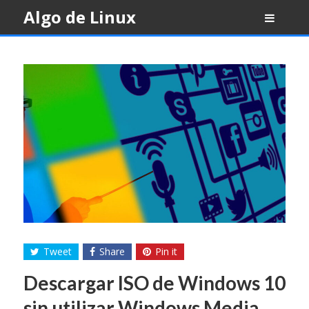
Skip
Algo de Linux
to
content
Tweet
Share
Pin it
Descargar ISO de Windows 10
sin utilizar Windows Media