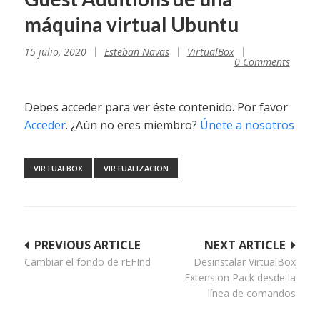
máquina virtual Ubuntu
15 julio, 2020
Esteban Navas
VirtualBox
0 Comments
Debes acceder para ver éste contenido. Por favor
Acceder
. ¿Aún no eres miembro?
Únete a nosotros
VIRTUALBOX
VIRTUALIZACION
Navegación
PREVIOUS ARTICLE
NEXT ARTICLE
Cambiar el fondo de rEFInd
Desinstalar VirtualBox
de
Extension Pack desde la
entradas
línea de comandos