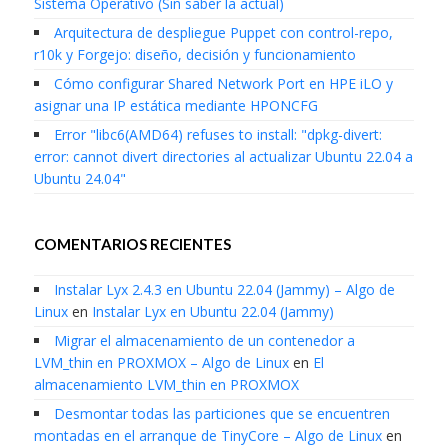
Sistema Operativo (Sin saber la actual)
Arquitectura de despliegue Puppet con control-repo,
r10k y Forgejo: diseño, decisión y funcionamiento
Cómo configurar Shared Network Port en HPE iLO y
asignar una IP estática mediante HPONCFG
Error "libc6(AMD64) refuses to install: "dpkg-divert:
error: cannot divert directories al actualizar Ubuntu 22.04 a
Ubuntu 24.04"
COMENTARIOS RECIENTES
Instalar Lyx 2.4.3 en Ubuntu 22.04 (Jammy) – Algo de
Linux
en
Instalar Lyx en Ubuntu 22.04 (Jammy)
Migrar el almacenamiento de un contenedor a
LVM_thin en PROXMOX – Algo de Linux
en
El
almacenamiento LVM_thin en PROXMOX
Desmontar todas las particiones que se encuentren
montadas en el arranque de TinyCore – Algo de Linux
en