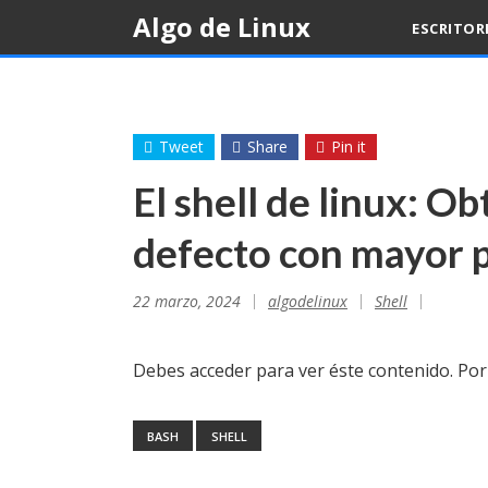
Skip
Algo de Linux
ESCRITOR
to
content
Tweet
Share
Pin it
El shell de linux: O
defecto con mayor p
22 marzo, 2024
algodelinux
Shell
Debes acceder para ver éste contenido. Po
BASH
SHELL