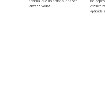
habitual que un script pueda ser
las depen
lanzado varias…
estructur
aptitude 