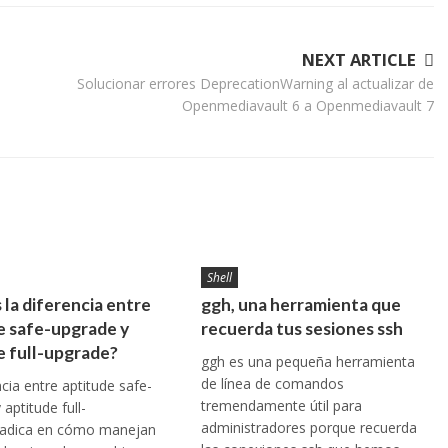
NEXT ARTICLE
Solucionar errores DeprecationWarning al actualizar de
Openmediavault 6 a Openmediavault 7
Shell
 la diferencia entre
ggh, una herramienta que
e safe-upgrade y
recuerda tus sesiones ssh
e full-upgrade?
ggh es una pequeña herramienta
de línea de comandos
ncia entre aptitude safe-
tremendamente útil para
aptitude full-
administradores porque recuerda
radica en cómo manejan