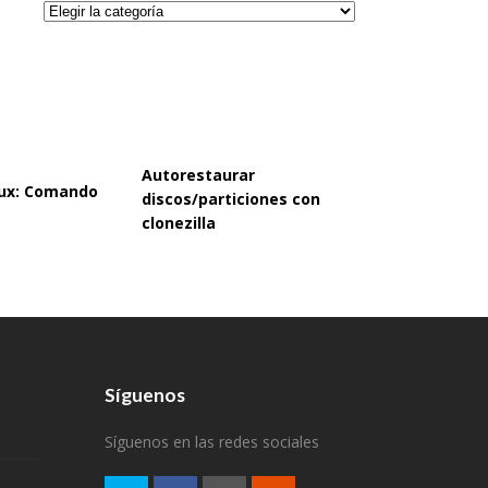
Categorías
Autorestaurar
inux: Comando
discos/particiones con
clonezilla
Síguenos
Síguenos en las redes sociales