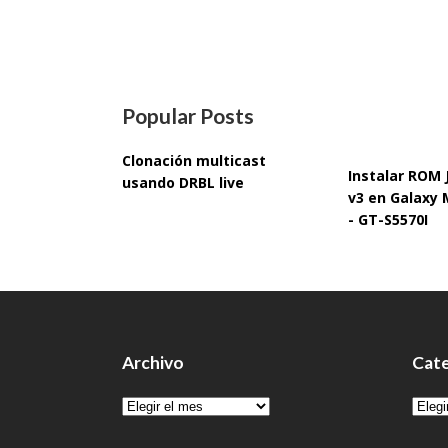
Popular Posts
Clonación multicast
Instalar ROM
usando DRBL live
v3 en Galaxy 
- GT-S5570I
Archivo
Cate
Archivo
Cate