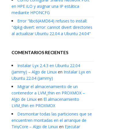
en HPE iLO y asignar una IP estática
mediante HPONCFG
Error "libc6(AMD64) refuses to install:
"dpkg-divert: error: cannot divert directories
al actualizar Ubuntu 22.04 a Ubuntu 24.04"
COMENTARIOS RECIENTES
Instalar Lyx 2.4.3 en Ubuntu 22.04
(Jammy) – Algo de Linux
en
Instalar Lyx en
Ubuntu 22.04 (Jammy)
Migrar el almacenamiento de un
contenedor a LVM_thin en PROXMOX –
Algo de Linux
en
El almacenamiento
LVM_thin en PROXMOX
Desmontar todas las particiones que se
encuentren montadas en el arranque de
TinyCore – Algo de Linux
en
Ejecutar