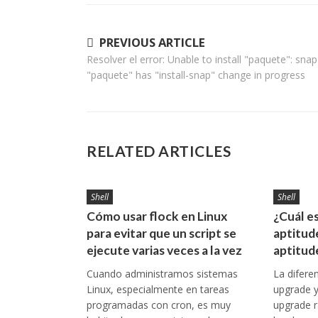
Navegación
PREVIOUS ARTICLE
Resolver el error: Unable to install "paquete": snap
de
"paquete" has "install-snap" change in progress
entradas
RELATED ARTICLES
Shell
Shell
Cómo usar flock en Linux
¿Cuál es
para evitar que un script se
aptitud
ejecute varias veces a la vez
aptitud
Cuando administramos sistemas
La difere
Linux, especialmente en tareas
upgrade y 
programadas con cron, es muy
upgrade 