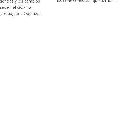
las conexiones ssh que hemos…
dencias y los cambios
ales en el sistema.
safe-upgrade Objetivo:…