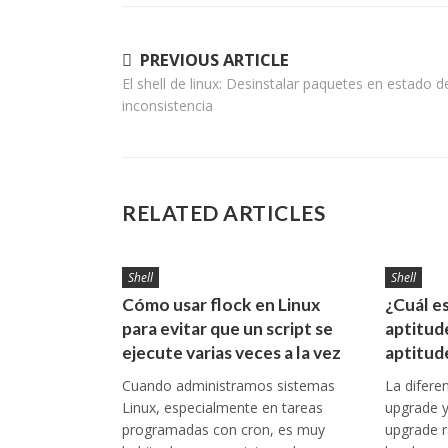
Navegación
PREVIOUS ARTICLE
El shell de linux: Desinstalar paquetes en estado d
de
inconsistencia
entradas
RELATED ARTICLES
Shell
Shell
Cómo usar flock en Linux
¿Cuál es
para evitar que un script se
aptitud
ejecute varias veces a la vez
aptitud
Cuando administramos sistemas
La difere
Linux, especialmente en tareas
upgrade y 
programadas con cron, es muy
upgrade 