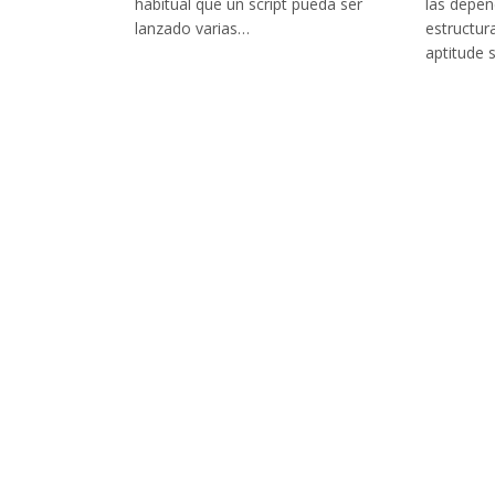
habitual que un script pueda ser
las depen
lanzado varias…
estructur
aptitude 