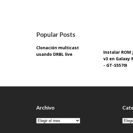
Popular Posts
Clonación multicast
Instalar ROM
usando DRBL live
v3 en Galaxy 
- GT-S5570I
Archivo
Cate
Archivo
Cate