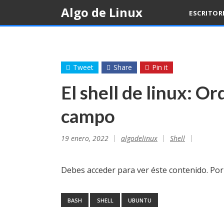
Skip
Algo de Linux
ESCRITOR
to
content
Tweet
Share
Pin it
El shell de linux: O
campo
19 enero, 2022
algodelinux
Shell
Debes acceder para ver éste contenido. Po
BASH
SHELL
UBUNTU