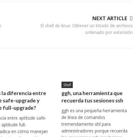
NEXT ARTICLE
e
El shell de linux: Obtener un listado de archivos
ordenado por extensión
Shell
 la diferencia entre
ggh, una herramienta que
e safe-upgrade y
recuerda tus sesiones ssh
e full-upgrade?
ggh es una pequeña herramienta
de línea de comandos
ncia entre aptitude safe-
tremendamente útil para
aptitude full-
administradores porque recuerda
radica en cómo manejan