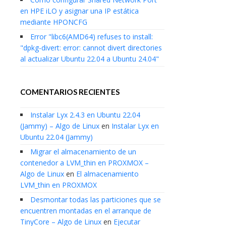
en HPE iLO y asignar una IP estática
mediante HPONCFG
Error "libc6(AMD64) refuses to install:
"dpkg-divert: error: cannot divert directories
al actualizar Ubuntu 22.04 a Ubuntu 24.04"
COMENTARIOS RECIENTES
Instalar Lyx 2.4.3 en Ubuntu 22.04
(Jammy) – Algo de Linux
en
Instalar Lyx en
Ubuntu 22.04 (Jammy)
Migrar el almacenamiento de un
contenedor a LVM_thin en PROXMOX –
Algo de Linux
en
El almacenamiento
LVM_thin en PROXMOX
Desmontar todas las particiones que se
encuentren montadas en el arranque de
TinyCore – Algo de Linux
en
Ejecutar