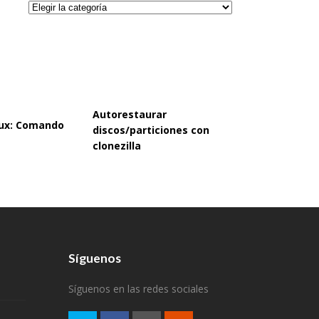
Categorías
Autorestaurar
inux: Comando
discos/particiones con
clonezilla
Síguenos
Síguenos en las redes sociales