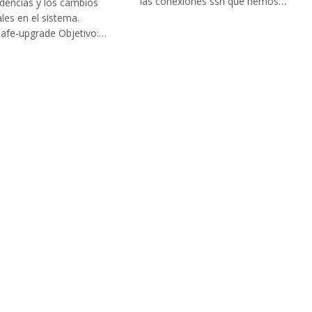
las conexiones ssh que hemos…
dencias y los cambios
ales en el sistema.
safe-upgrade Objetivo:…