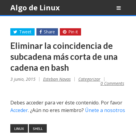
Skip
Algo de Linux
to
content
Tweet
Share
Pin it
Eliminar la coincidencia de
subcadena más corta de una
cadena en bash
3 junio, 2015
Esteban Navas
Categorizar
0 Comments
Debes acceder para ver éste contenido. Por favor
Acceder
. ¿Aún no eres miembro?
Únete a nosotros
LINUX
SHELL