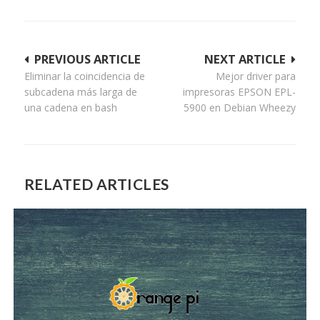
Navegación
PREVIOUS ARTICLE
NEXT ARTICLE
Eliminar la coincidencia de
Mejor driver para
de
subcadena más larga de
impresoras EPSON EPL-
entradas
una cadena en bash
5900 en Debian Wheezy
RELATED ARTICLES