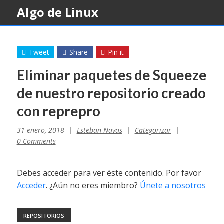
Skip
Algo de Linux
to
content
Tweet
Share
Pin it
Eliminar paquetes de Squeeze
de nuestro repositorio creado
con reprepro
31 enero, 2018
Esteban Navas
Categorizar
0 Comments
Debes acceder para ver éste contenido. Por favor
Acceder
. ¿Aún no eres miembro?
Únete a nosotros
REPOSITORIOS