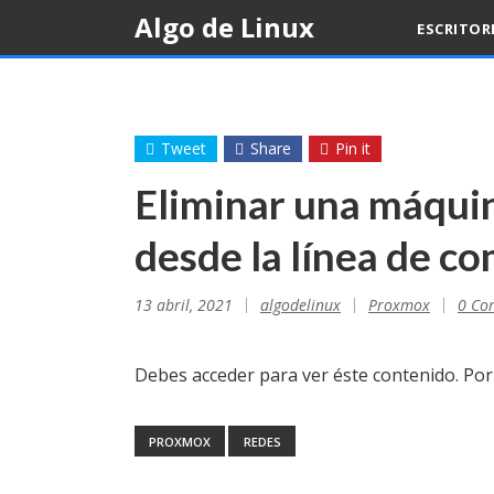
Skip
Algo de Linux
ESCRITOR
to
content
Tweet
Share
Pin it
Eliminar una máqui
desde la línea de c
13 abril, 2021
algodelinux
Proxmox
0 Co
Debes acceder para ver éste contenido. Po
PROXMOX
REDES