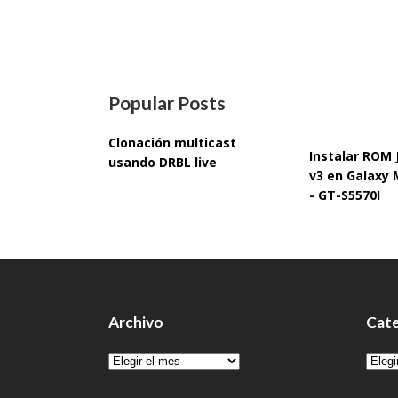
Popular Posts
Clonación multicast
Instalar ROM
usando DRBL live
v3 en Galaxy 
- GT-S5570I
Archivo
Cate
Archivo
Cate