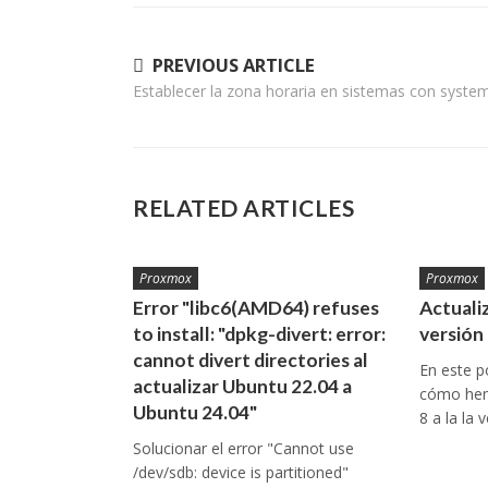
Navegación
PREVIOUS ARTICLE
Establecer la zona horaria en sistemas con syste
de
entradas
RELATED ARTICLES
Proxmox
Proxmox
Error "libc6(AMD64) refuses
Actuali
to install: "dpkg-divert: error:
versión
cannot divert directories al
En este p
actualizar Ubuntu 22.04 a
cómo hem
Ubuntu 24.04"
8 a la la
Solucionar el error "Cannot use
/dev/sdb: device is partitioned"