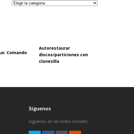
Categorías
Autorestaurar
inux: Comando
discos/particiones con
clonezilla
Síguenos
Síguenos en las redes sociales