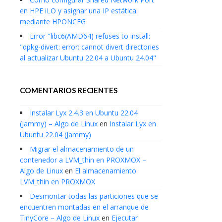
en HPE iLO y asignar una IP estática
mediante HPONCFG
Error "libc6(AMD64) refuses to install:
"dpkg-divert: error: cannot divert directories
al actualizar Ubuntu 22.04 a Ubuntu 24.04"
COMENTARIOS RECIENTES
Instalar Lyx 2.4.3 en Ubuntu 22.04
(Jammy) – Algo de Linux
en
Instalar Lyx en
Ubuntu 22.04 (Jammy)
Migrar el almacenamiento de un
contenedor a LVM_thin en PROXMOX –
Algo de Linux
en
El almacenamiento
LVM_thin en PROXMOX
Desmontar todas las particiones que se
encuentren montadas en el arranque de
TinyCore – Algo de Linux
en
Ejecutar