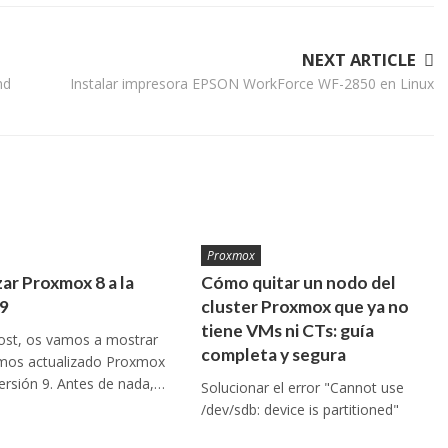
NEXT ARTICLE
md
Instalar impresora EPSON WorkForce WF-2850 en Linux
Proxmox
zar Proxmox 8 a la
Cómo quitar un nodo del
 9
cluster Proxmox que ya no
tiene VMs ni CTs: guía
ost, os vamos a mostrar
completa y segura
os actualizado Proxmox
 versión 9. Antes de nada,…
Solucionar el error "Cannot use
/dev/sdb: device is partitioned"