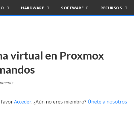
IO
HARDWARE
SOFTWARE
RECURSOS
na virtual en Proxmox
omandos
mments
r favor
Acceder
. ¿Aún no eres miembro?
Únete a nosotros