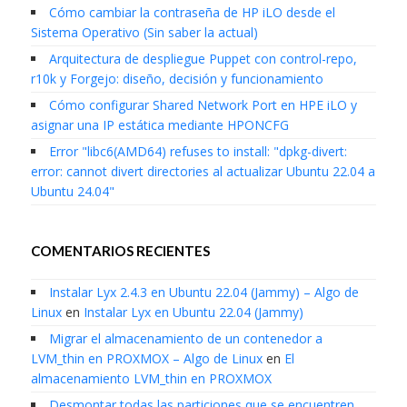
Cómo cambiar la contraseña de HP iLO desde el
Sistema Operativo (Sin saber la actual)
Arquitectura de despliegue Puppet con control-repo,
r10k y Forgejo: diseño, decisión y funcionamiento
Cómo configurar Shared Network Port en HPE iLO y
asignar una IP estática mediante HPONCFG
Error "libc6(AMD64) refuses to install: "dpkg-divert:
error: cannot divert directories al actualizar Ubuntu 22.04 a
Ubuntu 24.04"
COMENTARIOS RECIENTES
Instalar Lyx 2.4.3 en Ubuntu 22.04 (Jammy) – Algo de
Linux
en
Instalar Lyx en Ubuntu 22.04 (Jammy)
Migrar el almacenamiento de un contenedor a
LVM_thin en PROXMOX – Algo de Linux
en
El
almacenamiento LVM_thin en PROXMOX
Desmontar todas las particiones que se encuentren