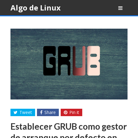
Skip
Algo de Linux
to
content
Tweet
Share
Pin it
Establecer GRUB como gestor
de arranque por defecto en