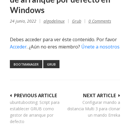
Windows
24 junio, 2022
algodelinux
Grub
0 Comments
Debes acceder para ver éste contenido. Por favor
Acceder
. ¿Aún no eres miembro?
Únete a nosotros
BOOTMANAGER
GRUB
Navegación
PREVIOUS ARTICLE
NEXT ARTICLE
ubuntubooting: Script para
Configurar mando a
de
establecer GRUB como
distancia Multi 3 para clonar
entradas
gestor de arranque por
un mando Erreka
defecto