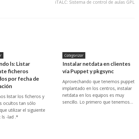
iTALC: Sistema de control de aulas GPL
r
Categorizar
do ls: Listar
Instalar netdata en clientes
te ficheros
vía Puppet y pkgsync
os por fecha de
Aprovechando que tenemos puppet
ación
implantado en los centros, instalar
netdata en los equipos es muy
s listar los ficheros y
sencillo. Lo primero que tenemos…
os ocultos tan sólo
ue utilizar el siguiente
ls -lad .*