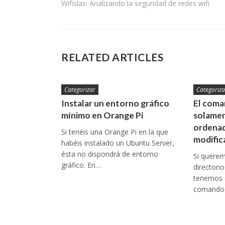
Wifislax: Analizando la seguridad de redes wifi
de
entradas
RELATED ARTICLES
Categorizar
Categoriza
Instalar un entorno gráfico
El coman
mínimo en Orange Pi
solamen
ordenad
Si tenéis una Orange Pi en la que
modific
habéis instalado un Ubuntu Server,
ésta no dispondrá de entorno
Si queremo
gráfico. En…
directori
tenemos q
comando: 