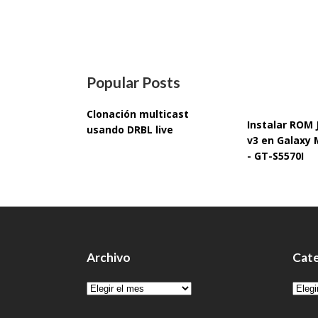
Popular Posts
Clonación multicast
Instalar ROM
usando DRBL live
v3 en Galaxy 
- GT-S5570I
Archivo
Cate
Archivo
Cate