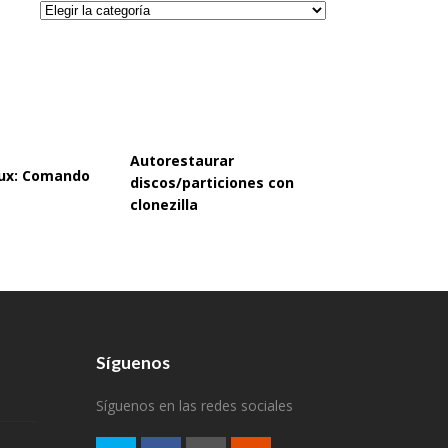
Categorías
Autorestaurar
inux: Comando
discos/particiones con
clonezilla
Síguenos
Síguenos en las redes sociales