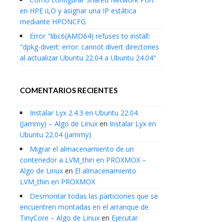
en HPE iLO y asignar una IP estática
mediante HPONCFG
Error "libc6(AMD64) refuses to install:
"dpkg-divert: error: cannot divert directories
al actualizar Ubuntu 22.04 a Ubuntu 24.04"
COMENTARIOS RECIENTES
Instalar Lyx 2.4.3 en Ubuntu 22.04
(Jammy) – Algo de Linux
en
Instalar Lyx en
Ubuntu 22.04 (Jammy)
Migrar el almacenamiento de un
contenedor a LVM_thin en PROXMOX –
Algo de Linux
en
El almacenamiento
LVM_thin en PROXMOX
Desmontar todas las particiones que se
encuentren montadas en el arranque de
TinyCore – Algo de Linux
en
Ejecutar