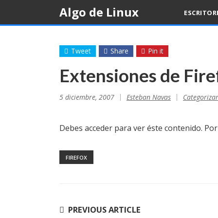
Skip
Algo de Linux
ESCRITOR
to
content
Tweet
Share
Pin it
Extensiones de Fire
5 diciembre, 2007
Esteban Navas
Categoriza
Debes acceder para ver éste contenido. Po
FIREFOX
Navegación
PREVIOUS ARTICLE