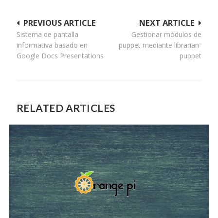
Navegación
PREVIOUS ARTICLE
NEXT ARTICLE
Sistema de pantalla
Gestionar módulos de
de
informativa basado en
puppet mediante librarian-
entradas
Google Docs Presentations
puppet
RELATED ARTICLES