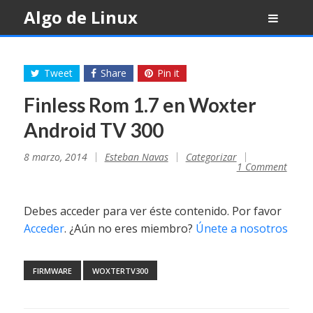
Skip
Algo de Linux
to
content
Tweet
Share
Pin it
Finless Rom 1.7 en Woxter
Android TV 300
8 marzo, 2014
Esteban Navas
Categorizar
1 Comment
Debes acceder para ver éste contenido. Por favor
Acceder
. ¿Aún no eres miembro?
Únete a nosotros
FIRMWARE
WOXTERTV300