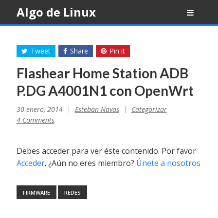
Skip
Algo de Linux
to
content
Tweet
Share
Pin it
Flashear Home Station ADB
P.DG A4001N1 con OpenWrt
30 enero, 2014
Esteban Navas
Categorizar
4 Comments
Debes acceder para ver éste contenido. Por favor
Acceder
. ¿Aún no eres miembro?
Únete a nosotros
FIRMWARE
REDES