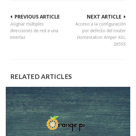
Navegación
PREVIOUS ARTICLE
NEXT ARTICLE
Asignar múltiples
Acceso a la configuración
de
direcciones de red a una
por defecto del router
entradas
interfaz
Homestation Amper ASL
26555
RELATED ARTICLES