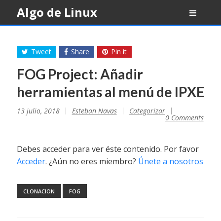
Skip
Algo de Linux
to
content
Tweet
Share
Pin it
FOG Project: Añadir
herramientas al menú de IPXE
13 julio, 2018
Esteban Navas
Categorizar
0 Comments
Debes acceder para ver éste contenido. Por favor
Acceder
. ¿Aún no eres miembro?
Únete a nosotros
CLONACION
FOG