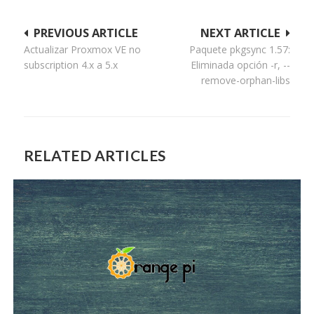
Navegación
PREVIOUS ARTICLE
NEXT ARTICLE
Actualizar Proxmox VE no
Paquete pkgsync 1.57:
de
subscription 4.x a 5.x
Eliminada opción -r, --
entradas
remove-orphan-libs
RELATED ARTICLES