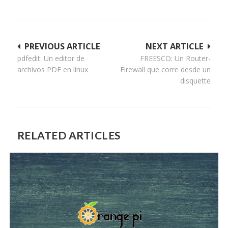
Navegación
PREVIOUS ARTICLE
NEXT ARTICLE
pdfedit: Un editor de
FREESCO: Un Router-
de
archivos PDF en linux
Firewall que corre desde un
entradas
disquette
RELATED ARTICLES