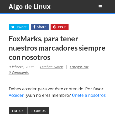
Skip
Algo de Linux
to
content
Tweet
Share
Pin it
FoxMarks, para tener
nuestros marcadores siempre
con nosotros
9 febrero, 2008
Esteban Navas
Categorizar
0 Comments
Debes acceder para ver éste contenido. Por favor
Acceder
. ¿Aún no eres miembro?
Únete a nosotros
FIREFOX
RECURSOS