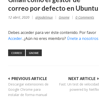
correo por defecto en Ubuntu
12 abril, 2020
algodelinux
Gnome
0 Comments
Debes acceder para ver éste contenido. Por favor
Acceder
. ¿Aún no eres miembro?
Únete a nosotros
CORREO
GNOME
Navegación
PREVIOUS ARTICLE
NEXT ARTICLE
Descargar extensiones de
Fast: Un test de velocidad
de
Google Chrome para
powered by Netflix
entradas
instalar de forma manual