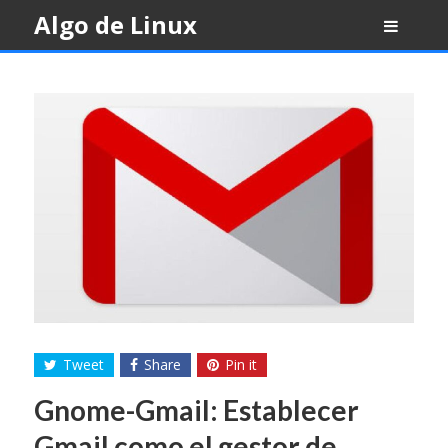
Skip
Algo de Linux
to
content
Tweet
Share
Pin it
Gnome-Gmail: Establecer
Gmail como el gestor de