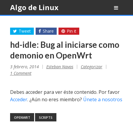
Skip
Algo de Linux
to
content
Tweet
Share
Pin it
hd-idle: Bug al iniciarse como
demonio en OpenWrt
3 febrero, 2014
Esteban Navas
Categorizar
1 Comment
Debes acceder para ver éste contenido. Por favor
Acceder
. ¿Aún no eres miembro?
Únete a nosotros
OPENWRT
SCRIPTS