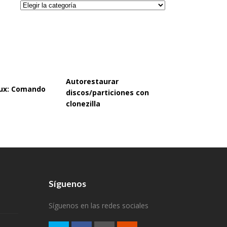
Categorías
Autorestaurar
inux: Comando
discos/particiones con
clonezilla
Síguenos
Síguenos en las redes sociales