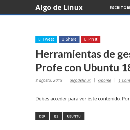
Skip
Algo de Linux
ESCRITOR
to
content
Tweet
Share
Pin it
Herramientas de ge
Profe con Ubuntu 1
8 agosto, 2019
algodelinux
Gnome
1 Com
Debes acceder para ver éste contenido. Po
DEP
IES
UBUNTU