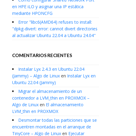
en HPE iLO y asignar una IP estática
mediante HPONCFG
Error "libc6(AMD64) refuses to install:
"dpkg-divert: error: cannot divert directories
al actualizar Ubuntu 22.04 a Ubuntu 24.04"
COMENTARIOS RECIENTES
Instalar Lyx 2.4.3 en Ubuntu 22.04
(Jammy) – Algo de Linux
en
Instalar Lyx en
Ubuntu 22.04 (Jammy)
Migrar el almacenamiento de un
contenedor a LVM_thin en PROXMOX –
Algo de Linux
en
El almacenamiento
LVM_thin en PROXMOX
Desmontar todas las particiones que se
encuentren montadas en el arranque de
TinyCore – Algo de Linux
en
Ejecutar