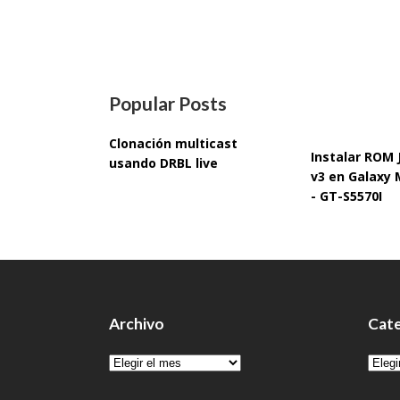
Popular Posts
Clonación multicast
Instalar ROM
usando DRBL live
v3 en Galaxy 
- GT-S5570I
Archivo
Cate
Archivo
Cate