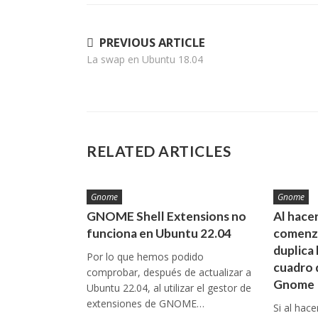
Navegación
PREVIOUS ARTICLE
La swap en Ubuntu 18.04
de
entradas
RELATED ARTICLES
Gnome
Gnome
GNOME Shell Extensions no
Al hacer
funciona en Ubuntu 22.04
comenza
duplica 
Por lo que hemos podido
cuadro 
comprobar, después de actualizar a
Gnome
Ubuntu 22.04, al utilizar el gestor de
extensiones de GNOME…
Si al hace