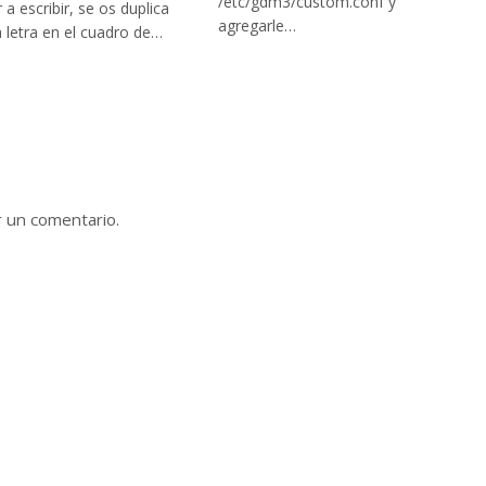
/etc/gdm3/custom.conf y
a escribir, se os duplica
agregarle…
a letra en el cuadro de…
r un comentario.