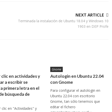
NEXT ARTICLE
Terminada la instalación de Ubuntu 18.04 y Windows 10
1903 en DEP Profe
Gnome
 clic en actividades y
Autologin en Ubuntu 22.04
r a escribir se
con Gnome
la primera letra en el
Para configurar el autologin en
de búsqueda de
Ubuntu 22.04 con escritorio
Gnome, tan sólo tenemos que
editar el fichero
r clic en "Actividades" y