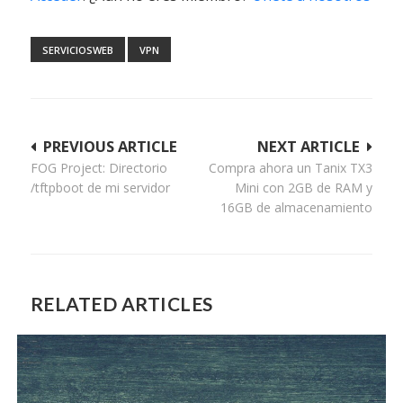
SERVICIOSWEB
VPN
Navegación
PREVIOUS ARTICLE
NEXT ARTICLE
FOG Project: Directorio
Compra ahora un Tanix TX3
de
/tftpboot de mi servidor
Mini con 2GB de RAM y
entradas
16GB de almacenamiento
RELATED ARTICLES