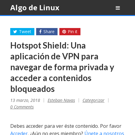
Skip
Algo de Linux
to
content
Tweet
Share
Pin it
Hotspot Shield: Una
aplicación de VPN para
navegar de forma privada y
acceder a contenidos
bloqueados
13 marzo, 2018
Esteban Navas
Categorizar
0 Comments
Debes acceder para ver éste contenido. Por favor
Acceder
. ¿Aún no eres miembro?
Únete a nosotros