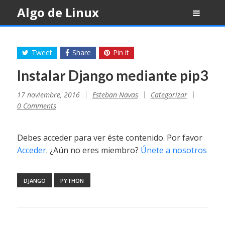
Skip
Algo de Linux
to
content
Tweet
Share
Pin it
Instalar Django mediante pip3
17 noviembre, 2016
Esteban Navas
Categorizar
0 Comments
Debes acceder para ver éste contenido. Por favor
Acceder
. ¿Aún no eres miembro?
Únete a nosotros
DJANGO
PYTHON