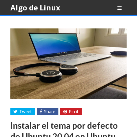
Skip
Algo de Linux
to
content
Tweet
Share
Pin it
Instalar el tema por defecto
de Ubuntu 20.04 en Ubuntu