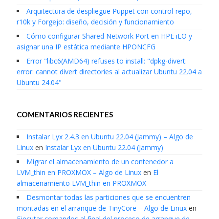
Arquitectura de despliegue Puppet con control-repo,
r10k y Forgejo: diseño, decisión y funcionamiento
Cómo configurar Shared Network Port en HPE iLO y
asignar una IP estática mediante HPONCFG
Error "libc6(AMD64) refuses to install: "dpkg-divert:
error: cannot divert directories al actualizar Ubuntu 22.04 a
Ubuntu 24.04"
COMENTARIOS RECIENTES
Instalar Lyx 2.4.3 en Ubuntu 22.04 (Jammy) – Algo de
Linux
en
Instalar Lyx en Ubuntu 22.04 (Jammy)
Migrar el almacenamiento de un contenedor a
LVM_thin en PROXMOX – Algo de Linux
en
El
almacenamiento LVM_thin en PROXMOX
Desmontar todas las particiones que se encuentren
montadas en el arranque de TinyCore – Algo de Linux
en
Ejecutar comandos al final del proceso de arranque de