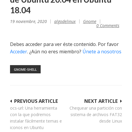
18.04
19 noviembre, 2020
algodelinux
Gnome
0 Comments
Debes acceder para ver éste contenido. Por favor
Acceder
. ¿Aún no eres miembro?
Únete a nosotros
GNOME-SHELL
Navegación
PREVIOUS ARTICLE
NEXT ARTICLE
ocs-url: Una herramienta
Chequear una partición con
de
con la que podremos
sistema de archivos FAT32
entradas
instalar fácilmente temas e
desde Linux
iconos en Ubuntu