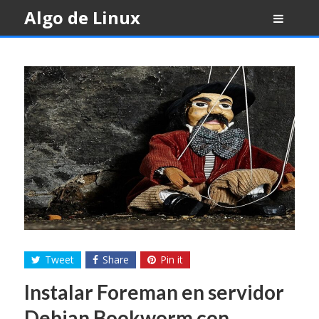
Skip
Algo de Linux
to
content
Tweet
Share
Pin it
Instalar Foreman en servidor
Debian Bookworm con