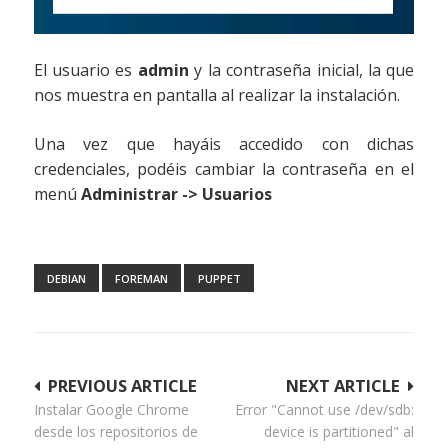
El usuario es
admin
y la contraseña inicial, la que
nos muestra en pantalla al realizar la instalación.
Una vez que hayáis accedido con dichas
credenciales, podéis cambiar la contraseña en el
menú
Administrar -> Usuarios
DEBIAN
FOREMAN
PUPPET
Navegación
PREVIOUS ARTICLE
NEXT ARTICLE
Instalar Google Chrome
Error "Cannot use /dev/sdb:
de
desde los repositorios de
device is partitioned" al