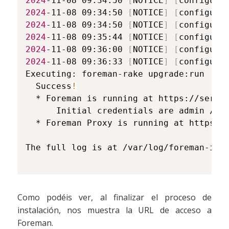
2024
-11-08 09:34:50 
[
NOTICE
]
[
configure
2024
-11-08 09:34:50 
[
NOTICE
]
[
configure
2024
-11-08 09:34:50 
[
NOTICE
]
[
configure
2024
-11-08 09:35:44 
[
NOTICE
]
[
configure
2024
-11-08 09:36:00 
[
NOTICE
]
[
configure
2024
-11-08 09:36:33 
[
NOTICE
]
[
configure
Executing: foreman-rake upgrade:run

  Success
!
  * Foreman is running at https://servid
      Initial credentials are admin / V4
  * Foreman Proxy is running at https://
The full log is at /var/log/foreman-inst
Como podéis ver, al finalizar el proceso de
instalación, nos muestra la URL de acceso a
Foreman.