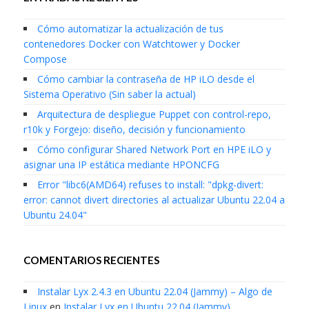
Cómo automatizar la actualización de tus
contenedores Docker con Watchtower y Docker
Compose
Cómo cambiar la contraseña de HP iLO desde el
Sistema Operativo (Sin saber la actual)
Arquitectura de despliegue Puppet con control-repo,
r10k y Forgejo: diseño, decisión y funcionamiento
Cómo configurar Shared Network Port en HPE iLO y
asignar una IP estática mediante HPONCFG
Error "libc6(AMD64) refuses to install: "dpkg-divert:
error: cannot divert directories al actualizar Ubuntu 22.04 a
Ubuntu 24.04"
COMENTARIOS RECIENTES
Instalar Lyx 2.4.3 en Ubuntu 22.04 (Jammy) – Algo de
Linux
en
Instalar Lyx en Ubuntu 22.04 (Jammy)