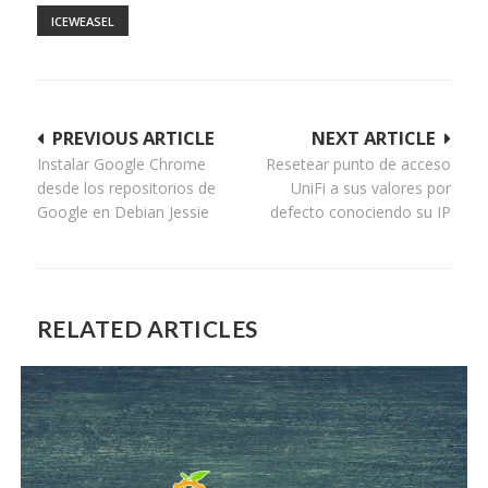
ICEWEASEL
Navegación
PREVIOUS ARTICLE
NEXT ARTICLE
Instalar Google Chrome
Resetear punto de acceso
de
desde los repositorios de
UniFi a sus valores por
entradas
Google en Debian Jessie
defecto conociendo su IP
RELATED ARTICLES