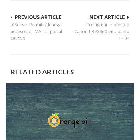
Navegación
PREVIOUS ARTICLE
NEXT ARTICLE
pfSense: Permitir/denegar
Configurar impresora
de
acceso por MAC al portal
Canon LBP3360 en Ubuntu
entradas
cautivo
14.04
RELATED ARTICLES