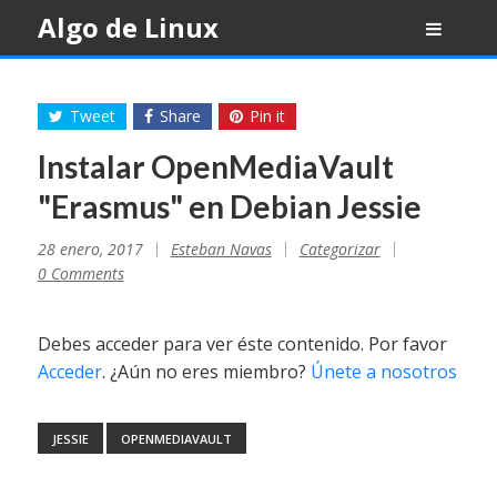
Skip
Algo de Linux
to
content
Tweet
Share
Pin it
Instalar OpenMediaVault
"Erasmus" en Debian Jessie
28 enero, 2017
Esteban Navas
Categorizar
0 Comments
Debes acceder para ver éste contenido. Por favor
Acceder
. ¿Aún no eres miembro?
Únete a nosotros
JESSIE
OPENMEDIAVAULT