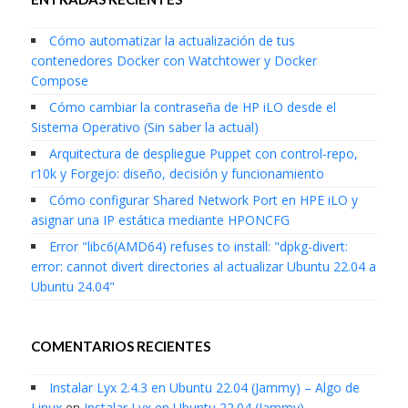
Cómo automatizar la actualización de tus
contenedores Docker con Watchtower y Docker
Compose
Cómo cambiar la contraseña de HP iLO desde el
Sistema Operativo (Sin saber la actual)
Arquitectura de despliegue Puppet con control-repo,
r10k y Forgejo: diseño, decisión y funcionamiento
Cómo configurar Shared Network Port en HPE iLO y
asignar una IP estática mediante HPONCFG
Error "libc6(AMD64) refuses to install: "dpkg-divert:
error: cannot divert directories al actualizar Ubuntu 22.04 a
Ubuntu 24.04"
COMENTARIOS RECIENTES
Instalar Lyx 2.4.3 en Ubuntu 22.04 (Jammy) – Algo de
Linux
en
Instalar Lyx en Ubuntu 22.04 (Jammy)