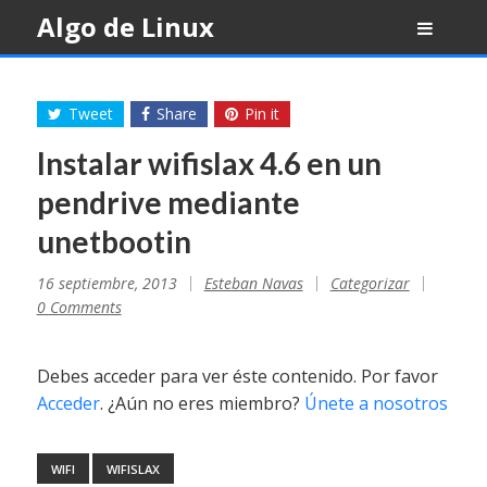
Skip
Algo de Linux
to
content
Tweet
Share
Pin it
Instalar wifislax 4.6 en un
pendrive mediante
unetbootin
16 septiembre, 2013
Esteban Navas
Categorizar
0 Comments
Debes acceder para ver éste contenido. Por favor
Acceder
. ¿Aún no eres miembro?
Únete a nosotros
WIFI
WIFISLAX