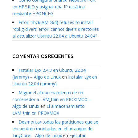
en HPE iLO y asignar una IP estática
mediante HPONCFG
Error "libc6(AMD64) refuses to install:
"dpkg-divert: error: cannot divert directories
al actualizar Ubuntu 22.04 a Ubuntu 24.04"
COMENTARIOS RECIENTES
Instalar Lyx 2.4.3 en Ubuntu 22.04
(Jammy) – Algo de Linux
en
Instalar Lyx en
Ubuntu 22.04 (Jammy)
Migrar el almacenamiento de un
contenedor a LVM_thin en PROXMOX –
Algo de Linux
en
El almacenamiento
LVM_thin en PROXMOX
Desmontar todas las particiones que se
encuentren montadas en el arranque de
TinyCore – Algo de Linux
en
Ejecutar