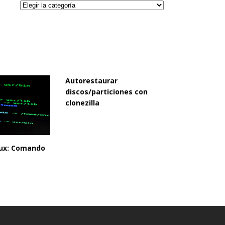
Categorías
Autorestaurar
discos/particiones con
clonezilla
inux: Comando