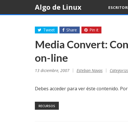
Skip
Algo de Linux
ESCRITO
to
content
Tweet
Share
Pin it
Media Convert: Con
on-line
13 diciembre, 2007
Esteban Navas
Categoriz
Debes acceder para ver éste contenido. Po
RECURSOS