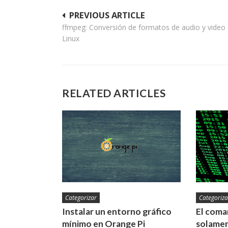
Navegación
PREVIOUS ARTICLE
ffmpeg: Conversión de formatos de audio y video
de
Linux
entradas
RELATED ARTICLES
Categorizar
Categoriza
Instalar un entorno gráfico
El coman
mínimo en Orange Pi
solamen