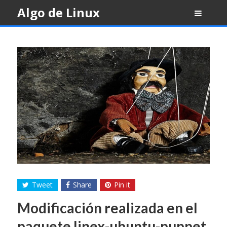
Skip
Algo de Linux
to
content
Tweet
Share
Pin it
Modificación realizada en el
paquete linex-ubuntu-puppet