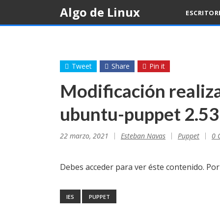
Skip
Algo de Linux
ESCRITOR
to
content
Tweet
Share
Pin it
Modificación realiza
ubuntu-puppet 2.53
22 marzo, 2021
Esteban Navas
Puppet
0 
Debes acceder para ver éste contenido. Po
IES
PUPPET