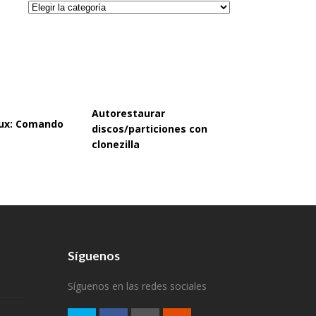
Categorías
Autorestaurar
inux: Comando
discos/particiones con
clonezilla
Síguenos
Síguenos en las redes sociales