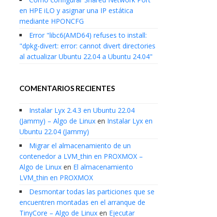
en HPE iLO y asignar una IP estática
mediante HPONCFG
Error "libc6(AMD64) refuses to install:
"dpkg-divert: error: cannot divert directories
al actualizar Ubuntu 22.04 a Ubuntu 24.04"
COMENTARIOS RECIENTES
Instalar Lyx 2.4.3 en Ubuntu 22.04
(Jammy) – Algo de Linux
en
Instalar Lyx en
Ubuntu 22.04 (Jammy)
Migrar el almacenamiento de un
contenedor a LVM_thin en PROXMOX –
Algo de Linux
en
El almacenamiento
LVM_thin en PROXMOX
Desmontar todas las particiones que se
encuentren montadas en el arranque de
TinyCore – Algo de Linux
en
Ejecutar