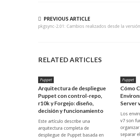
Navegación
PREVIOUS ARTICLE
pkgsync-2.01: Cambios realizados desde la versión
de
entradas
RELATED ARTICLES
Puppet
Puppet
Arquitectura de despliegue
Cómo C
Puppet con control-repo,
Environ
r10k y Forgejo: diseño,
Server 
decisión y funcionamiento
Los envi
v7 son f
Este artículo describe una
organizar 
arquitectura completa de
separar e
despliegue de Puppet basada en