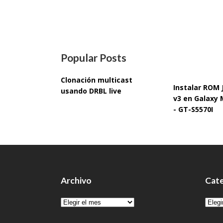
Popular Posts
Clonación multicast
Instalar ROM
usando DRBL live
v3 en Galaxy 
- GT-S5570I
Archivo
Cate
Archivo
Cate