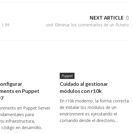
NEXT ARTICLE
 1.99
sed: Eliminar los comentarios de un fichero
Puppet
onfigurar
Cuidado al gestionar
ments en Puppet
módulos con r10k
v7
En r10k moderno, la forma correcta
de instalar los módulos de un
ronments en Puppet Server
environment es ejecutando el
undamentales para
comando desde el directorio…
tu infraestructura,
l código en desarrollo,