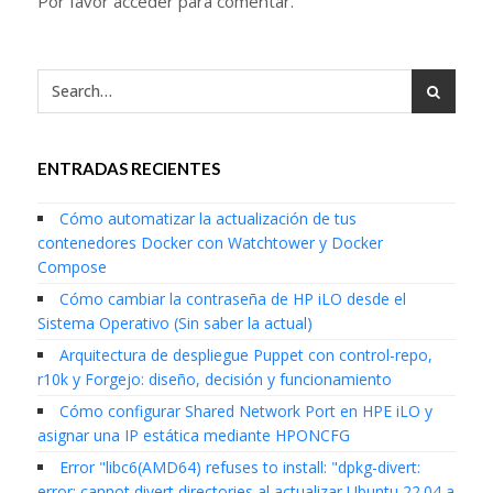
Por favor acceder para comentar.
ENTRADAS RECIENTES
Cómo automatizar la actualización de tus
contenedores Docker con Watchtower y Docker
Compose
Cómo cambiar la contraseña de HP iLO desde el
Sistema Operativo (Sin saber la actual)
Arquitectura de despliegue Puppet con control-repo,
r10k y Forgejo: diseño, decisión y funcionamiento
Cómo configurar Shared Network Port en HPE iLO y
asignar una IP estática mediante HPONCFG
Error "libc6(AMD64) refuses to install: "dpkg-divert:
error: cannot divert directories al actualizar Ubuntu 22.04 a