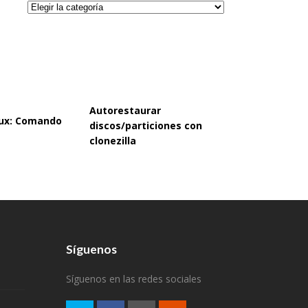
Categorías
Autorestaurar
inux: Comando
discos/particiones con
clonezilla
Síguenos
Síguenos en las redes sociales