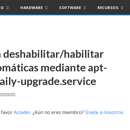
IO
HARDWARE
SOFTWARE
RECURSOS
deshabilitar/habilitar
omáticas mediante apt-
daily-upgrade.service
omments
r favor
Acceder
. ¿Aún no eres miembro?
Únete a nosotros