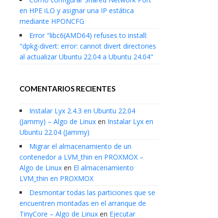
en HPE iLO y asignar una IP estática
mediante HPONCFG
Error "libc6(AMD64) refuses to install:
"dpkg-divert: error: cannot divert directories
al actualizar Ubuntu 22.04 a Ubuntu 24.04"
COMENTARIOS RECIENTES
Instalar Lyx 2.4.3 en Ubuntu 22.04
(Jammy) – Algo de Linux
en
Instalar Lyx en
Ubuntu 22.04 (Jammy)
Migrar el almacenamiento de un
contenedor a LVM_thin en PROXMOX –
Algo de Linux
en
El almacenamiento
LVM_thin en PROXMOX
Desmontar todas las particiones que se
encuentren montadas en el arranque de
TinyCore – Algo de Linux
en
Ejecutar