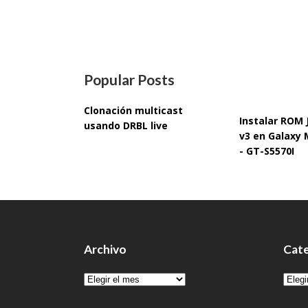
Popular Posts
Clonación multicast
Instalar ROM
usando DRBL live
v3 en Galaxy 
- GT-S5570I
Archivo
Cate
Archivo
Cate