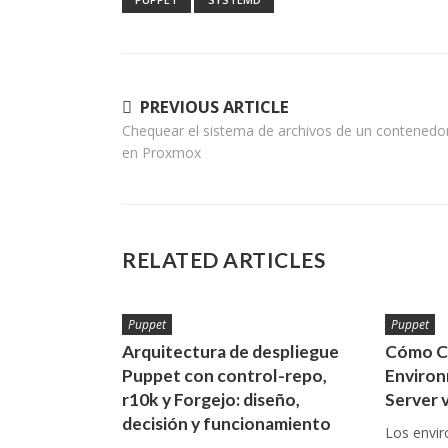
Navegación
PREVIOUS ARTICLE
Chequear el sistema de archivos de un contenedo
de
en Proxmox
entradas
RELATED ARTICLES
Puppet
Puppet
Arquitectura de despliegue
Cómo C
Puppet con control-repo,
Environ
r10k y Forgejo: diseño,
Server 
decisión y funcionamiento
Los envi