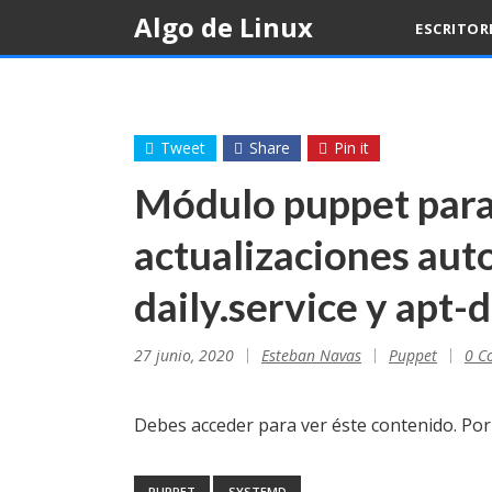
Skip
Algo de Linux
ESCRITOR
to
content
Tweet
Share
Pin it
Módulo puppet para 
actualizaciones aut
daily.service y apt-
27 junio, 2020
Esteban Navas
Puppet
0 C
Debes acceder para ver éste contenido. Po
PUPPET
SYSTEMD