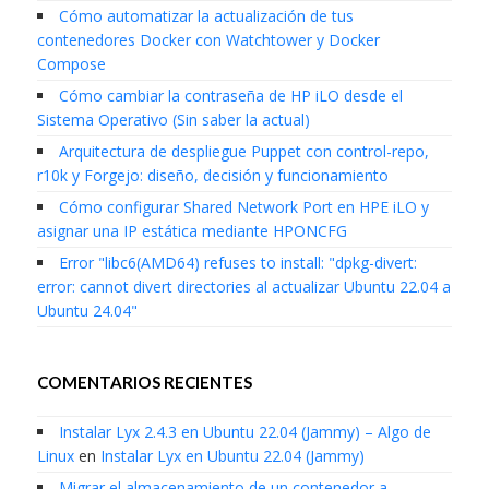
Cómo automatizar la actualización de tus
contenedores Docker con Watchtower y Docker
Compose
Cómo cambiar la contraseña de HP iLO desde el
Sistema Operativo (Sin saber la actual)
Arquitectura de despliegue Puppet con control-repo,
r10k y Forgejo: diseño, decisión y funcionamiento
Cómo configurar Shared Network Port en HPE iLO y
asignar una IP estática mediante HPONCFG
Error "libc6(AMD64) refuses to install: "dpkg-divert:
error: cannot divert directories al actualizar Ubuntu 22.04 a
Ubuntu 24.04"
COMENTARIOS RECIENTES
Instalar Lyx 2.4.3 en Ubuntu 22.04 (Jammy) – Algo de
Linux
en
Instalar Lyx en Ubuntu 22.04 (Jammy)
Migrar el almacenamiento de un contenedor a