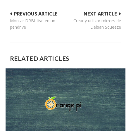
Navegación
PREVIOUS ARTICLE
NEXT ARTICLE
Montar DRBL live en un
Crear y utilizar mirrors de
de
pendrive
Debian Squeeze
entradas
RELATED ARTICLES