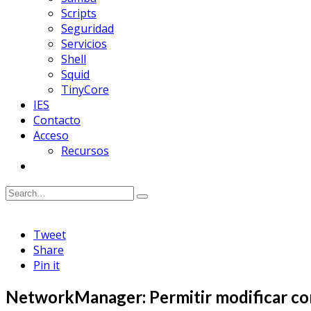
Scripts
Seguridad
Servicios
Shell
Squid
TinyCore
IES
Contacto
Acceso
Recursos
Tweet
Share
Pin it
NetworkManager: Permitir modificar co