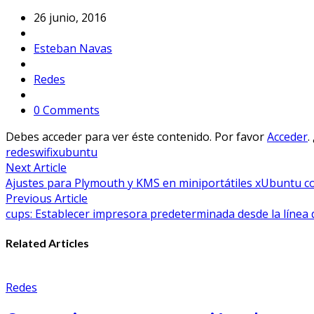
26 junio, 2016
Esteban Navas
Redes
0 Comments
Debes acceder para ver éste contenido. Por favor
Acceder
.
redes
wifi
xubuntu
Navegación
Next Article
Ajustes para Plymouth y KMS en miniportátiles xUbuntu c
de
Previous Article
entradas
cups: Establecer impresora predeterminada desde la líne
Related Articles
Redes