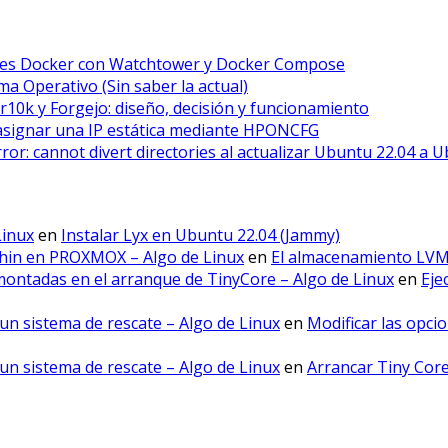
ores Docker con Watchtower y Docker Compose
a Operativo (Sin saber la actual)
r10k y Forgejo: diseño, decisión y funcionamiento
asignar una IP estática mediante HPONCFG
error: cannot divert directories al actualizar Ubuntu 22.04 a 
Linux
en
Instalar Lyx en Ubuntu 22.04 (Jammy)
hin en PROXMOX – Algo de Linux
en
El almacenamiento LV
montadas en el arranque de TinyCore – Algo de Linux
en
Eje
un sistema de rescate – Algo de Linux
en
Modificar las opci
un sistema de rescate – Algo de Linux
en
Arrancar Tiny Cor