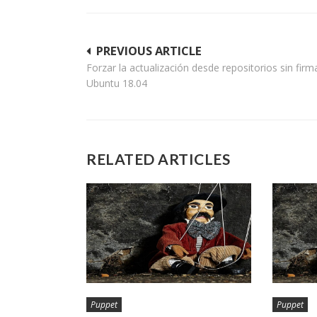
Navegación
PREVIOUS ARTICLE
Forzar la actualización desde repositorios sin firm
de
Ubuntu 18.04
entradas
RELATED ARTICLES
Puppet
Puppet