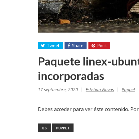
Tweet
Share
Pin it
Paquete linex-ubun
incorporadas
17 septiembre, 2020
Esteban Navas
Puppet
Debes acceder para ver éste contenido. Po
IES
PUPPET