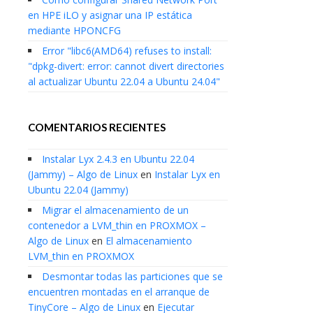
en HPE iLO y asignar una IP estática
mediante HPONCFG
Error "libc6(AMD64) refuses to install:
"dpkg-divert: error: cannot divert directories
al actualizar Ubuntu 22.04 a Ubuntu 24.04"
COMENTARIOS RECIENTES
Instalar Lyx 2.4.3 en Ubuntu 22.04
(Jammy) – Algo de Linux
en
Instalar Lyx en
Ubuntu 22.04 (Jammy)
Migrar el almacenamiento de un
contenedor a LVM_thin en PROXMOX –
Algo de Linux
en
El almacenamiento
LVM_thin en PROXMOX
Desmontar todas las particiones que se
encuentren montadas en el arranque de
TinyCore – Algo de Linux
en
Ejecutar