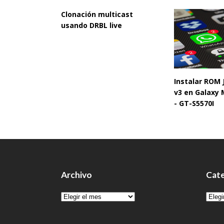
Clonación multicast
usando DRBL live
Instalar ROM
v3 en Galaxy 
- GT-S5570I
Archivo
Cate
Archivo
Cate