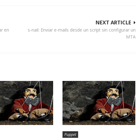
NEXT ARTICLE
ar en
s-nail: Enviar e-mails desde un script sin configurar un
MTA
Puppet