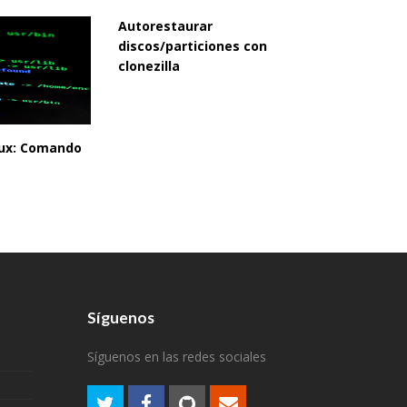
Autorestaurar
discos/particiones con
clonezilla
inux: Comando
Síguenos
Síguenos en las redes sociales