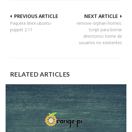
Navegación
PREVIOUS ARTICLE
NEXT ARTICLE
Paquete linex-ubuntu-
remove-orphan-homes:
de
puppet 2.11
Script para borrar
entradas
directorios home de
usuarios no existentes
RELATED ARTICLES