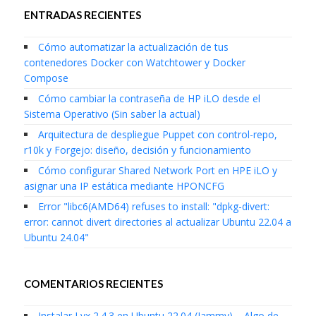
ENTRADAS RECIENTES
Cómo automatizar la actualización de tus
contenedores Docker con Watchtower y Docker
Compose
Cómo cambiar la contraseña de HP iLO desde el
Sistema Operativo (Sin saber la actual)
Arquitectura de despliegue Puppet con control-repo,
r10k y Forgejo: diseño, decisión y funcionamiento
Cómo configurar Shared Network Port en HPE iLO y
asignar una IP estática mediante HPONCFG
Error "libc6(AMD64) refuses to install: "dpkg-divert:
error: cannot divert directories al actualizar Ubuntu 22.04 a
Ubuntu 24.04"
COMENTARIOS RECIENTES
Instalar Lyx 2.4.3 en Ubuntu 22.04 (Jammy) – Algo de