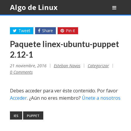
Skip
Algo de Linux
to
content
Tweet
Share
Pin it
Paquete linex-ubuntu-puppet
2.12-1
21 noviembre, 2016
Esteban Navas
Categorizar
0 Comments
Debes acceder para ver éste contenido. Por favor
Acceder
. ¿Aún no eres miembro?
Únete a nosotros
IES
PUPPET