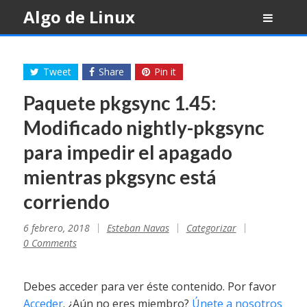
Skip
Algo de Linux
to
content
Tweet
Share
Pin it
Paquete pkgsync 1.45:
Modificado nightly-pkgsync
para impedir el apagado
mientras pkgsync está
corriendo
6 febrero, 2018
Esteban Navas
Categorizar
0 Comments
Debes acceder para ver éste contenido. Por favor
Acceder
. ¿Aún no eres miembro?
Únete a nosotros