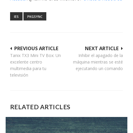
IES
PKGSYNC
Navegación
PREVIOUS ARTICLE
NEXT ARTICLE
Tanix TX3 Mini TV Box: Un
Inhibir el apagado de la
de
excelente centro
máquina mientras se esté
entradas
multimedia para tu
ejecutando un comando
televisión
RELATED ARTICLES