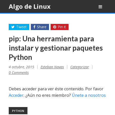
Skip
Algo de Linux
to
content
Tweet
Share
Pin it
pip: Una herramienta para
instalar y gestionar paquetes
Python
4 octubre, 2015
Esteban Navas
Categorizar
0 Comments
Debes acceder para ver éste contenido. Por favor
Acceder
. ¿Aún no eres miembro?
Únete a nosotros
PYTHON