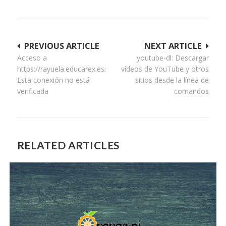
Navegación
PREVIOUS ARTICLE
NEXT ARTICLE
Acceso a
youtube-dl: Descargar
de
https://rayuela.educarex.es:
vídeos de YouTube y otros
entradas
Esta conexión no está
sitios desde la línea de
verificada
comandos
RELATED ARTICLES