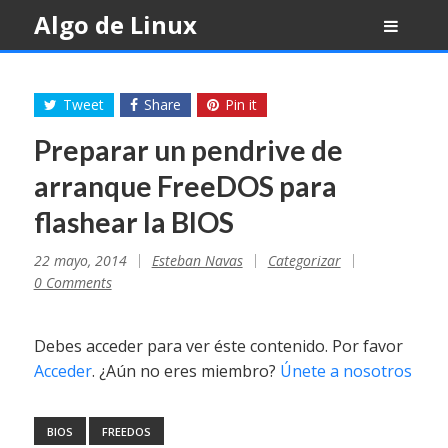
Skip
Algo de Linux
to
content
Tweet
Share
Pin it
Preparar un pendrive de
arranque FreeDOS para
flashear la BIOS
22 mayo, 2014
Esteban Navas
Categorizar
0 Comments
Debes acceder para ver éste contenido. Por favor
Acceder
. ¿Aún no eres miembro?
Únete a nosotros
BIOS
FREEDOS