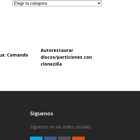
Categorías
Autorestaurar
inux: Comando
discos/particiones con
clonezilla
Síguenos
Síguenos en las redes sociales