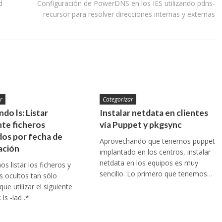
d
Configuración de PowerDNS en los IES utilizando pdns-
recursor para resolver direcciones internas y externas
r
Categorizar
do ls: Listar
Instalar netdata en clientes
te ficheros
vía Puppet y pkgsync
os por fecha de
Aprovechando que tenemos puppet
ación
implantado en los centros, instalar
netdata en los equipos es muy
s listar los ficheros y
sencillo. Lo primero que tenemos…
os ocultos tan sólo
ue utilizar el siguiente
ls -lad .*