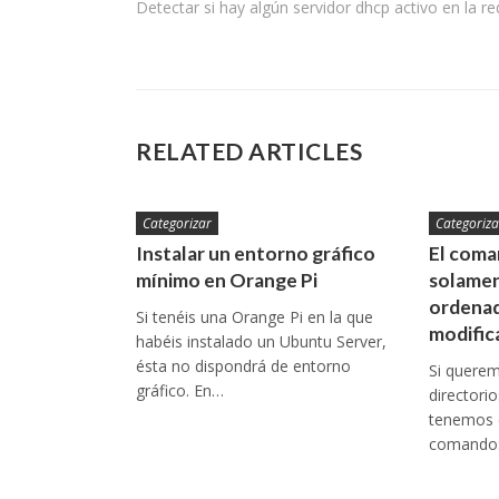
Detectar si hay algún servidor dhcp activo en la re
de
entradas
RELATED ARTICLES
Categorizar
Categoriza
Instalar un entorno gráfico
El coman
mínimo en Orange Pi
solamen
ordenad
Si tenéis una Orange Pi en la que
modific
habéis instalado un Ubuntu Server,
ésta no dispondrá de entorno
Si queremo
gráfico. En…
directori
tenemos q
comando: 