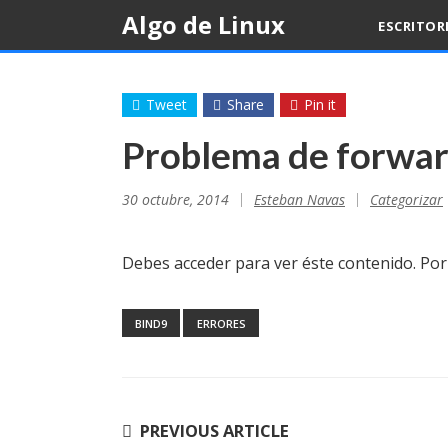
Skip
Algo de Linux
ESCRITOR
to
content
Tweet
Share
Pin it
Problema de forwar
30 octubre, 2014
Esteban Navas
Categorizar
Debes acceder para ver éste contenido. Po
BIND9
ERRORES
Navegación
PREVIOUS ARTICLE