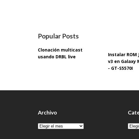
Popular Posts
Clonación multicast
Instalar ROM
usando DRBL live
v3 en Galaxy 
- GT-S5570I
Archivo
Cate
Archivo
Cate