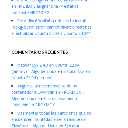
en HPE iLO y asignar una IP estática
mediante HPONCFG
Error "libc6(AMD64) refuses to install:
"dpkg-divert: error: cannot divert directories
al actualizar Ubuntu 22.04 a Ubuntu 24.04"
COMENTARIOS RECIENTES
Instalar Lyx 2.4.3 en Ubuntu 22.04
(Jammy) – Algo de Linux
en
Instalar Lyx en
Ubuntu 22.04 (Jammy)
Migrar el almacenamiento de un
contenedor a LVM_thin en PROXMOX –
Algo de Linux
en
El almacenamiento
LVM_thin en PROXMOX
Desmontar todas las particiones que se
encuentren montadas en el arranque de
TinyCore – Algo de Linux
en
Ejecutar